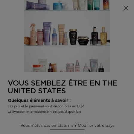
Info livraison – Sud-Ouest de la France : En raison des
phénomènes météorologiques en cours, nos délais de
livraison sont actuellement rallongés. Merci pour votre
compréhension.
0
MON
0 PR
TROUVER
PANI
VOTRE
Main content
RETOUR À DUOS DE SOINS
SALON
VOUS SEMBLEZ ÊTRE EN THE
DUO THÉRAPISTE
UNITED STATES
délai de livraison estimé : 3 jours
En stock
Quelques éléments à savoir :
Un duo de soins réparateur aux complexes restaurateurs de
Les prix et le paiement sont disponibles en EUR
fibre.
La livraison internationale n'est pas disponible
Duo Thérapiste
clasificado
4.7
de
5
por
215
.
Vous n'êtes pas en États-nis ? Modifier votre pays