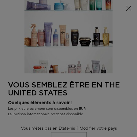
Info livraison – Sud-Ouest de la France : En raison des
phénomènes météorologiques en cours, nos délais de
livraison sont actuellement rallongés. Merci pour votre
compréhension.
0
MON
0 PR
TROUVER
PANI
VOTRE
Main content
RETOUR À HOME
SALON
VOUS SEMBLEZ ÊTRE EN THE
MICRO-PEELING CELLULAIRE
UNITED STATES
En rupture
Quelques éléments à savoir :
Micro-Peeling Cellulaire, pour cuirs chevelus sensibles et à
Les prix et le paiement sont disponibles en EUR
tendance pelliculaire.
La livraison internationale n'est pas disponible
Micro-Peeling Cellulaire
clasificado
4.8
de
5
por
148
.
Vous n'êtes pas en États-nis ? Modifier votre pays
102 personne(s) ont vu cet article