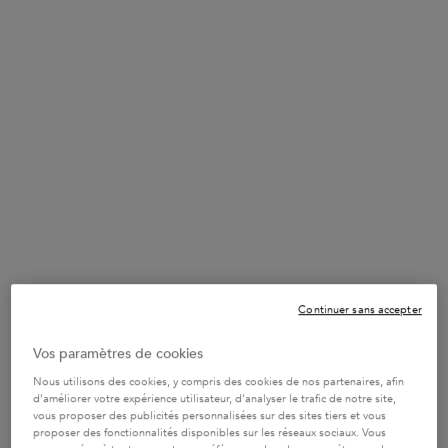
J’EN PROFITE
JUSQU’A -20% SUR LES ROUTINES
Composez votre routine sur-mesure et obtenez jusqu’à
-20% de réduction avec le code : ROUTINE !
J’EN
PROFITE
VOTRE ROUTINE IDÉALE
Découvrez votre routine personnalisée en 2 minutes
grâce à notre diagnostic en ligne.
TROUVER MA
ROUTINE
Continuer sans accepter
✔ Livraison gratuite dès 55€ et retours gratuits
Vos paramètres de cookies
✔ 2 échantillons au choix offerts
Nous utilisons des cookies, y compris des cookies de nos partenaires, afin
d’améliorer votre expérience utilisateur, d’analyser le trafic de notre site,
vous proposer des publicités personnalisées sur des sites tiers et vous
proposer des fonctionnalités disponibles sur les réseaux sociaux. Vous