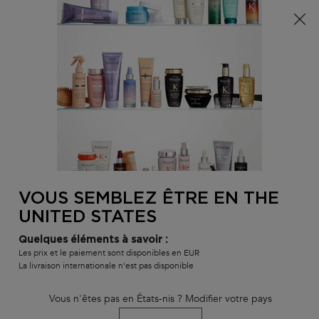
Info livraison – Sud-Ouest de la France : En raison des
phénomènes météorologiques en cours, nos délais de
livraison sont actuellement rallongés. Merci pour votre
compréhension.
0
MON
0 PR
TROUVER
PANI
VOTRE
Main content
RETOUR À FORMATS VOYAGE
SALON
VOUS SEMBLEZ ÊTRE EN THE
MASQUE CRÈME HYDRA-GLAZE
UNITED STATES
délai de livraison estimé : 3 jours
En stock
Quelques éléments à savoir :
Masque hydra-nourrissant pour cheveux épais sujets aux frisottis
Les prix et le paiement sont disponibles en EUR
La livraison internationale n'est pas disponible
MASQUE CRÈME HYDRA-GLAZE
est évalué
4.8
de
5
de
151
.
Vous n'êtes pas en États-nis ? Modifier votre pays
1 333 personne(s) ont vu cet article